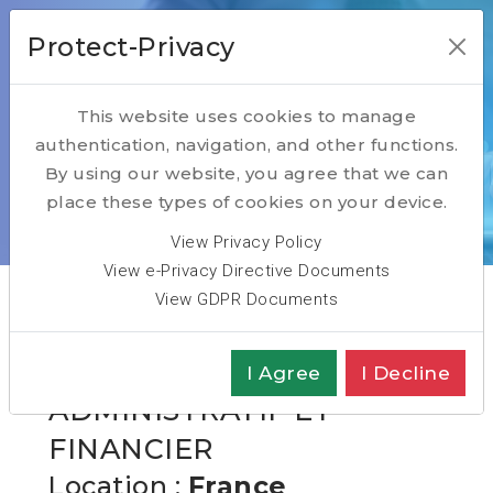
Protect-Privacy
This website uses cookies to manage
authentication, navigation, and other functions.
Open Positions
By using our website, you agree that we can
place these types of cookies on your device.
Home
Open Positions
CFO
View Privacy Policy
View e-Privacy Directive Documents
View GDPR Documents
CFO - DIRECTEUR
I Agree
I Decline
ADMINISTRATIF ET
FINANCIER
Location :
France